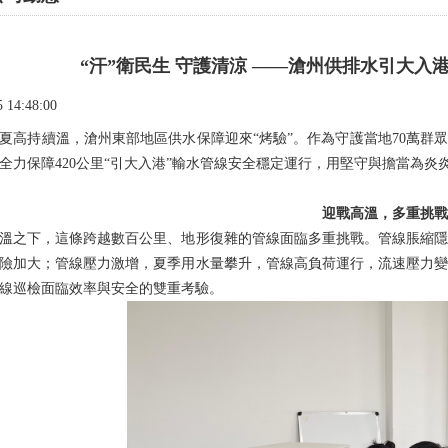
“汗”衛民生 守護清涼 ——滄州供排水引大入
5 14:48:00
持續溫，滄州東部地區供水保障迎來“烤驗”。作為守護當地70萬群眾
全力保障420公里“引大入港”輸水管線安全穩定運行，用堅守與擔當為炎炎
迎戰高溫，多重挑戰考
之下，這條跨越數百公里、地形復雜的管線面臨多重挑戰。管線脹縮隱
險加大；管線壓力激增，夏季用水量攀升，管線高負荷運行，流速壓力
線巡檢面臨效率與安全的雙重考驗。