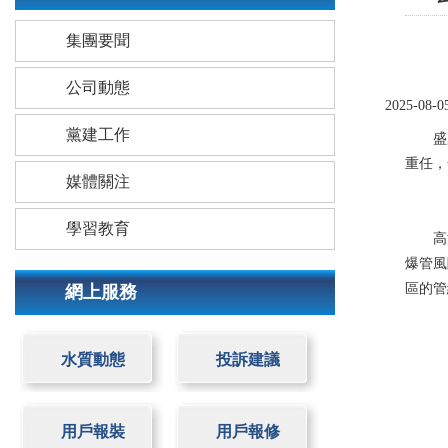
集團要聞
公司動態
2025-08-0
黨建工作
盛夏高
重任，
媒體關注
學習教育
高溫
爆管風
區的管
網上服務
水質動態
投訴建議
用戶報裝
用戶報修