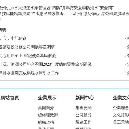
滄州供排水大浪淀水庫管理處“四防”并舉擰緊夏季防溺水“安全閥”
科技賦能精準控漏 節水惠民成效顯著 ——滄州供排水南大港公司漏損率
有
>
閱讀
初心，牢記使命
·
邀請建投財務公司開展專題調研
·
初心用戶至上 牢記使命為民解憂
·
佳源、滄潤公司聯合召開2023年度總結暨雙節期間保...
·
供排水圓滿完成楊埕水庫引水工作
·
網站首頁
企業展示
新聞中心
企業文
集團簡介
集團要聞
企業理念
總經理致辭
公司動態
文化掠影
組織架構
黨建工作
員工天地