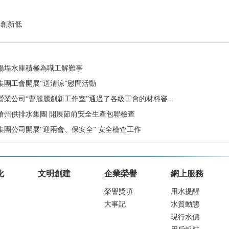
再創新低
楊埕水庫積極為職工解難事
集團工會開展“送清涼”慰問活動
營業公司“曹麗麗創新工作室”通過了各級工會的材料審...
滄州供排水集團 開展節前安全生產包聯檢查
集團公司開展“迎兩會、保安全” 安全檢查工作
化
文明創建
企業榮譽
網上服務
榮譽獎項
用水提醒
大事記
水質動態
現行水價