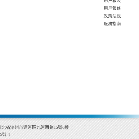
用戶報裝
用戶報修
政策法規
服務指南
om 地址：河北省滄州市運河區九河西路15號6樓
5號-1