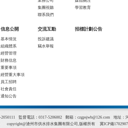
業務公司
媒體關注
集團視聽
學習教育
聯系我們
信息公開
交流互動
招標計劃公告
基本情況
投訴建議
組織體系
竊水舉報
經營管理
財務信息
重要事項
經營重大事項
員工招聘
社會責任
通知公告
317-2050111 監督電話：0317-5206002 郵箱：czgpsjwb@126.c
copyright@滄州市供水排水集團有限公司,版權所有
冀ICP備1702907