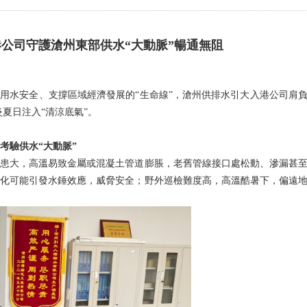
港公司守護滄州東部供水“大動脈”暢通無阻
用水安全、支撐區域經濟發展的“生命線”，滄州供排水引大入港公司肩
夏日注入“清涼底氣”。
驗供水“大動脈”
患大，高溫易致金屬或混凝土管道膨脹，老舊管線接口處松動、滲漏甚
變化可能引發水錘效應，威脅安全；野外巡檢難度高，高溫酷暑下，偏遠