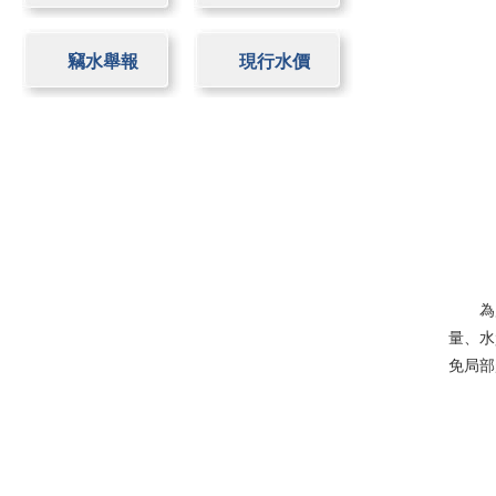
竊水舉報
現行水價
為應對
量、水
免局部