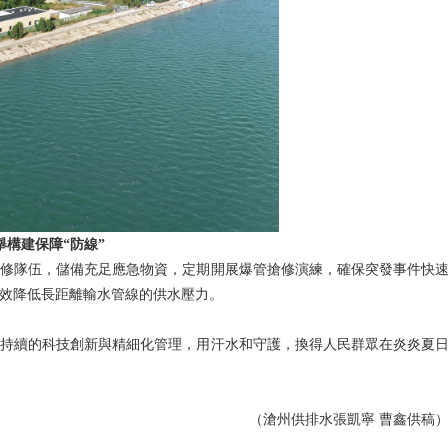
構建保障“防線”
修隊伍，儲備充足應急物資，定期開展爆管搶修演練，確保突發事件快
效降低長距離輸水管線的供水壓力。
持續的科技創新與精細化管理，用汗水和守護，換得人民群眾在炎炎夏
（滄州供排水張凱寧 曹鑫供稿